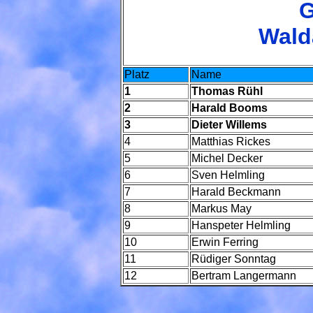
G
Wald
Platz
Name
1
Thomas Rühl
2
Harald Booms
3
Dieter Willems
4
Matthias Rickes
5
Michel Decker
6
Sven Helmling
7
Harald Beckmann
8
Markus May
9
Hanspeter Helmling
10
Erwin Ferring
11
Rüdiger Sonntag
12
Bertram Langermann