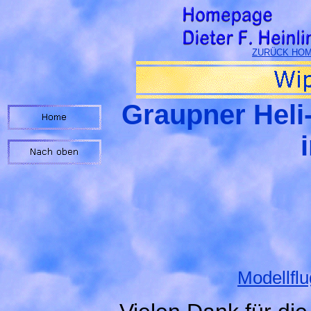
ZURÜCK HOME
Graupner Heli
Modellfl