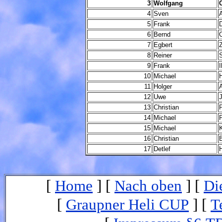
3
Wolfgang
4
Sven
5
Frank
6
Bernd
O
7
Egbert
8
Reiner
9
Frank
10
Michael
11
Holger
12
Uwe
13
Christian
14
Michael
15
Michael
16
Christian
17
Detlef
[
Home
]
[
Nach oben
]
[
Di
[
Graupner Heli CUP
]
[
T