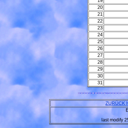
19
20
21
22
23
24
25
26
27
28
29
30
31
ZURÜCK H
E
last modify
2