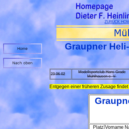
ZURÜCK HOME
Graupner Heli
Modellsportclub Hans Grade
23.06.02
Mühlhausen e. V.
Entgegen einer früheren Zusage findet 
Graupn
Platz
Vorname 