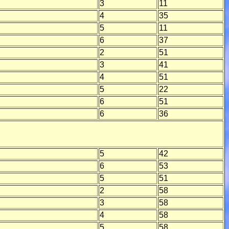
3
11
4
35
5
11
6
37
2
51
3
41
4
51
5
22
6
51
6
36
5
42
6
53
5
51
2
58
3
58
4
58
5
58