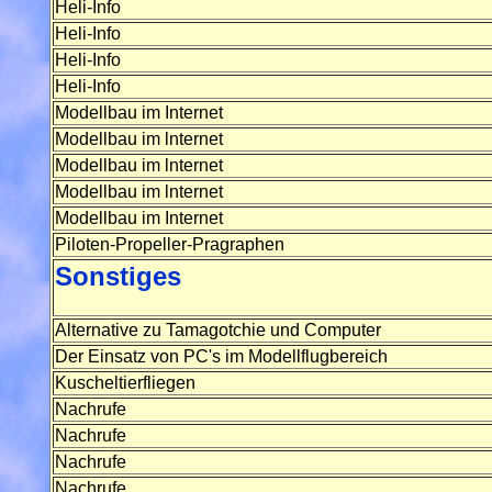
Heli-Info
Heli-Info
Heli-Info
Heli-Info
Modellbau im Internet
Modellbau im lnternet
Modellbau im lnternet
Modellbau im lnternet
Modellbau im Internet
Piloten-Propeller-Pragraphen
Sonstiges
Alternative zu Tamagotchie und Computer
Der Einsatz von PC's im Modellflugbereich
Kuscheltierfliegen
Nachrufe
Nachrufe
Nachrufe
Nachrufe