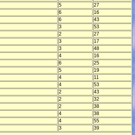
5
27
6
16
6
43
3
53
2
27
3
17
3
48
4
16
6
25
5
19
4
11
4
53
2
43
2
32
2
38
4
38
4
55
3
39