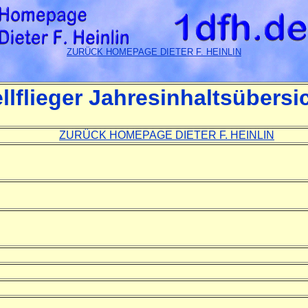
ZURÜCK HOMEPAGE DIETER F. HEINLIN
lflieger Jahresinhaltsübersi
ZURÜCK HOMEPAGE DIETER F. HEINLIN