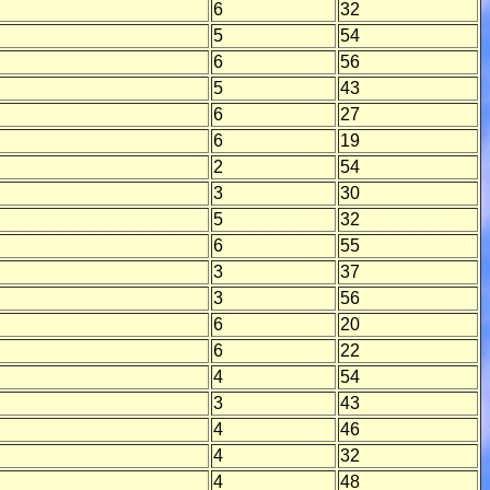
6
32
5
54
6
56
5
43
6
27
6
19
2
54
3
30
5
32
6
55
3
37
3
56
6
20
6
22
4
54
3
43
4
46
4
32
4
48