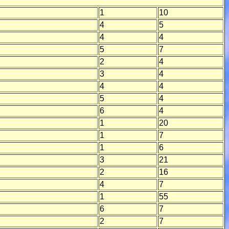
1
10
4
5
4
4
5
7
2
4
3
4
4
4
5
4
6
4
1
20
1
7
1
6
3
21
2
16
4
7
1
55
6
7
2
7