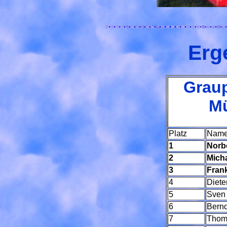
Erg
Graup
M
Platz
Nam
1
Norb
2
Mich
3
Fran
4
Diete
5
Sven
6
Bernd
7
Thom