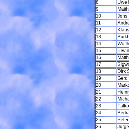
8
Uwe K
9
Matth
10
Jens 
11
Andre
12
Klau
13
Burk
14
Wolfh
15
Erwi
16
Matth
17
Sigw
18
Dirk 
19
Gerd
20
Mark
21
Heinr
22
Mich
23
Falko
24
Bert
25
Pete
26
Jürge